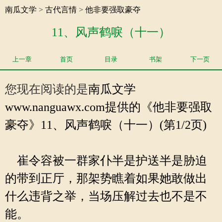
南瓜文学
>
古代言情
>
他非要强取豪夺
11、风声鹤唳（十一）
上一章
首页
目录
书架
下一页
您现在阅读的是
南瓜文学
www.nanguawx.com提供的《他非要强取
豪夺》11、风声鹤唳（十一）(第1/2页)
崔令容被一群家仆半是护送半是胁迫
的带到正厅，那架势瞧着如果她敢做出
什么违背之举，当场压解过去也不是不
能。