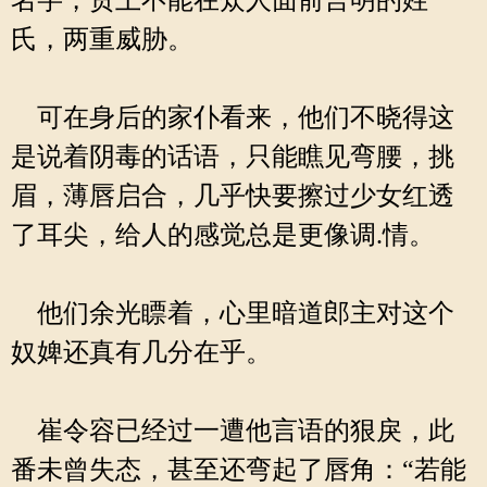
名字，贯上不能在众人面前言明的姓
氏，两重威胁。
可在身后的家仆看来，他们不晓得这
是说着阴毒的话语，只能瞧见弯腰，挑
眉，薄唇启合，几乎快要擦过少女红透
了耳尖，给人的感觉总是更像调.情。
他们余光瞟着，心里暗道郎主对这个
奴婢还真有几分在乎。
崔令容已经过一遭他言语的狠戾，此
番未曾失态，甚至还弯起了唇角：“若能