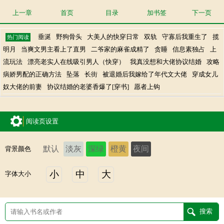
上一章
首页
目录
加书签
下一页
垂涎
野狗骨头
大美人的快穿日常
双轨
守寡后我重生了
揽
热门阅读
明月
当爽文男主看上了直男
二爷家的麻雀成精了
贪睡
信息素独占
上
流玩法
漂亮老实人在线吸引男人（快穿）
我真没想和大佬协议结婚
攻略
病娇男配的正确方法
坠落
长街
被退婚后我嫁给了年代文大佬
穿成女儿
奴大佬的前妻
协议结婚的老婆香爆了[穿书]
愿者上钩
阅读页设置
默认
淡灰
深绿
橙黄
夜间
背景颜色
小
中
大
字体大小