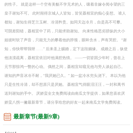
的性子。 就是这样一个空有美貌不学无术的人，嚷着非嫁令闻令望的三
皇子谢知不可。 此时闹得京城人人皆知，皆笑聂相宜的痴心妄想。 谁人
都知，谢知生得芝兰玉树、冷清矜贵。如同天边冷月，自是高不可攀。
可阴差阳错，聂相宜中了药，只能求助谢知。 向来性格恶劣骄纵的大小
姐彼时软了声音，只能无力的攀着他的脖颈，眼眸含水，声有哭腔。 “谢
知，你快帮帮我呀……” 后来圣上赐婚，定下这段姻缘。 成婚之后，纵使
他淡漠疏离，聂相宜依旧对他满腔热情。 ——一切皆因少年时，曾在上
元节那惊鸿一瞥的心动。 偶然之间，聂相宜却窥见他与旁人谈起自己。
谢知的声音冰冷不耐，“我厌她已久。” 如一盆冷水兜头浇下。 本以为他
只是生性冷清，却不想原只是厌她。 聂相宜气得眼泪汪汪，一封和离书
送到谢知的手中。 厌娇蛮全文免费阅读由南瓜文学提供，如果您喜欢厌
娇蛮八拐一撇最新章节，请分享给您的好友一起来南瓜文学免费阅读。
最新章节(最新9章)