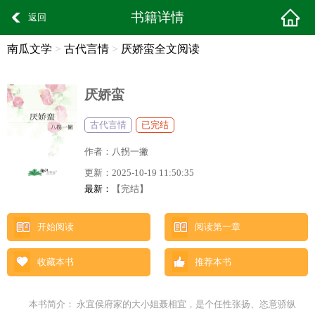
书籍详情
返回
南瓜文学
>
古代言情
>
厌娇蛮全文阅读
厌娇蛮
古代言情
已完结
作者：
八拐一撇
更新：
2025-10-19 11:50:35
最新：
【完结】
开始阅读
阅读第一章
收藏本书
推荐本书
本书简介： 永宜侯府家的大小姐聂相宜，是个任性张扬、恣意骄纵