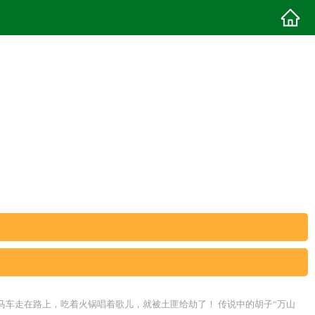
马车走在路上，吃着火锅唱着歌儿，就被土匪给劫了！ 传说中的胡子“万山