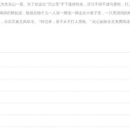
成为关东山一霸。为了在这位“万山雪”手下逃得性命，济兰不得不虚与委蛇，
友喝得烂醉如泥，散场后独个儿一人深一脚浅一脚走在小巷子里，一只黑洞洞的
水，尔后又被北风吹冷。 “转过来，老子从不打人黑枪。” 此心如铁全文免费