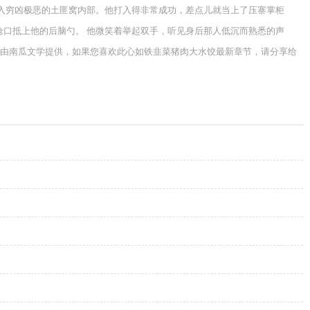
打入穷凶极恶的土匪窝内部。他打入得非常成功，差点儿就当上了压寨掌柜
枪口抵上他的后脑勺。 他微笑着举起双手，听见身后那人低沉而熟悉的声
阅读由南瓜文学提供，如果您喜欢此心如铁韭菜猪肉大水饺最新章节，请分享给