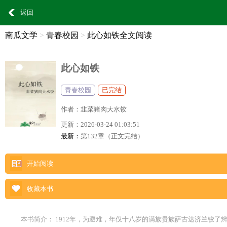
返回
南瓜文学
>
青春校园
>
此心如铁全文阅读
此心如铁
青春校园
已完结
作者：
韭菜猪肉大水饺
更新：
2026-03-24 01:03:51
最新：
第132章（正文完结）
开始阅读
收藏本书
本书简介： 1912年，为避难，年仅十八岁的满族贵族萨古达济兰铰