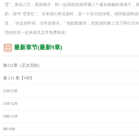
雪”，身高八尺，青面獠牙，刚一起局就连挫周遭三个威名赫赫的老绺子，
的，报号“雪里红”。 后来他们再见面时，是一个冬日的深夜。他同狐朋狗
音。 “你走的时候，没有拔香头。” 他默默微笑，忽然感到脸上流下两行泪
您的好友一起来南瓜文学免费阅读。
最新章节(最新9章)
第132章（正文完结）
第 131 章【VIP】
120-130
110-120
100-110
90-100