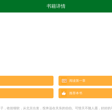
书籍详情
阅读第一章
推荐本书
了辫子，收拾细软，从北京出发，投奔远在关东的伯伯。可惜天不随人愿，好好的