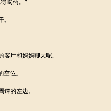
得喝药。”
开。
的客厅和妈妈聊天呢。
的空位。
周谭的左边。