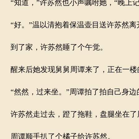
“知道，”许苏然也小声嘱咐她，“晚上记
“好。”温以清抱着保温壶目送许苏然离
到了家，许苏然睡了个午觉。
醒来后她发现舅舅周谭来了，正在一楼
“然然，过来坐。”周谭拍了拍自己身边
许苏然走过去，蹬了拖鞋，盘腿坐在了
周谭顺手扒了个橘子给许苏然。