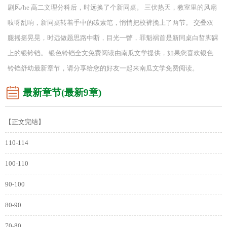
剧风/he 高二文理分科后，时远换了个新同桌。 三伏热天，教室里的风扇
吱呀乱响，新同桌转着手中的碳素笔，悄悄把校裤挽上了两节。 交叠双
腿摇摇晃晃，时远做题思路中断，目光一瞥，罪魁祸首是新同桌白皙脚踝
上的银铃铛。 银色铃铛全文免费阅读由南瓜文学提供，如果您喜欢银色
铃铛舒幼最新章节，请分享给您的好友一起来南瓜文学免费阅读。
最新章节(最新9章)
【正文完结】
110-114
100-110
90-100
80-90
70-80