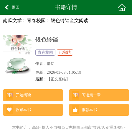
书籍详情
返回
南瓜文学
>
青春校园
>
银色铃铛全文阅读
银色铃铛
青春校园
已完结
作者：
舒幼
更新：
2026-03-03 01:05:19
最新：
【正文完结】
开始阅读
阅读第一章
收藏本书
推荐本书
本书简介： 高冷×撩人不自知 双c/先校园后都市/救赎/久别重逢/微正