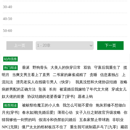
30-40
40-50
50-60
上一页
下一页
站内强推
垂涎
野狗骨头
大美人的快穿日常
双轨
守寡后我重生了
揽
热门阅读
明月
当爽文男主看上了直男
二爷家的麻雀成精了
贪睡
信息素独占
上
流玩法
漂亮老实人在线吸引男人（快穿）
我真没想和大佬协议结婚
攻略
病娇男配的正确方法
坠落
长街
被退婚后我嫁给了年代文大佬
穿成女儿
奴大佬的前妻
协议结婚的老婆香爆了[穿书]
愿者上钩
被献祭给魔王的小人鱼
我怎么可能不爱你
炮灰邪修不想做白
推荐阅读
月光[穿书]
春水如潮[先婚后爱]
薄荷心动
女子入仕之财政官升级攻略
你
猜我够他一剑劈的吗
假清冷和伪禁欲闪婚后
五条家禁止带球跑
非职业
NPC[无限]
僵尸太太的棺材板压不住了
重生我可就制霸乒乓了[九零]
藏窈